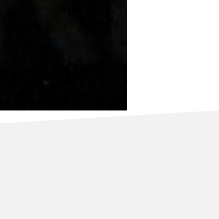
ometemos a no divulgar ninguna
 con la máxima discreción y
se lleve a cabo de manera
de protección de datos para
s en todo momento.