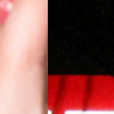
COMPROMISO D
Confidenciali
En
Limpiezas González
no
servicio profesional con u
confidencialidad
total.