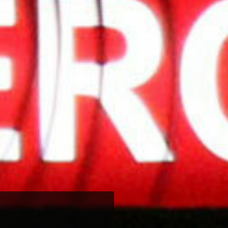
emos la importancia de la
No buscamos ni pedimo
abajo. Nos comprometemos
sea imprescindible para 
creción de nuestros
No juzgamos los hechos
ra política de
entorno de trabajo.
 a cada aspecto de nuestro
No divulgamos datos ni
a hasta la finalización del
nuestro trabajo.
No dejamos entrar a nad
familia o tutor.