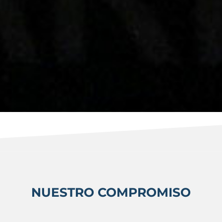
etamos la privacidad de nuestros clientes y nos compr
dencial a terceros sin su consentimiento expreso.
estro equipo está entrenado para manejar cada situación
que cualquier trabajo realizado por Limpiezas González 
estias innecesarias.
imos estrictamente con todas las leyes y regulaciones 
 confidencialidad de la información de nuestros cliente
NUESTRO COMPROMISO