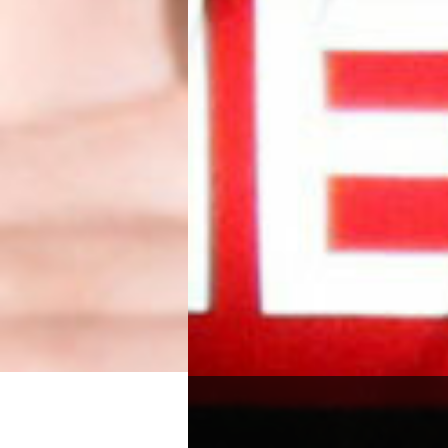
En
Limpiezas González
, entend
confidencialidad en nuestro tr
a proteger la privacidad y la dis
clientes en todo momento. Nuest
confidencialidad total se aplica
servicio, desde la primera consult
trabajo.