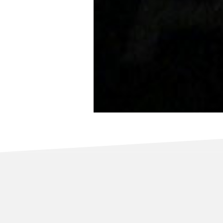
Privacidad Absoluta
: Resp
información personal o confi
Discreción Profesional
: Nu
respeto. Nos aseguramos de 
confidencial y sin causar mol
Protección de Datos
: Cumpl
garantizar la seguridad y la