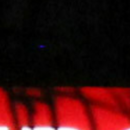
E CONFIDENCIALIDAD
dad
s comprometemos a ofrecer un
n
compromiso de